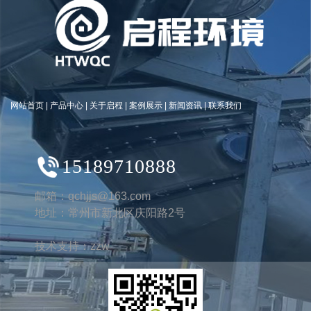
诚信服务
以专业技能为基础，快速响应客户需
求
全国服务热线
15189710888
网站首页
|
产品中心
|
关于启程
|
案例展示
|
新闻资讯
|
联系我们
立即咨询
15189710888
邮箱：qchjjs@163.com
地址：常州市新北区庆阳路2号
技术支持：
zzw