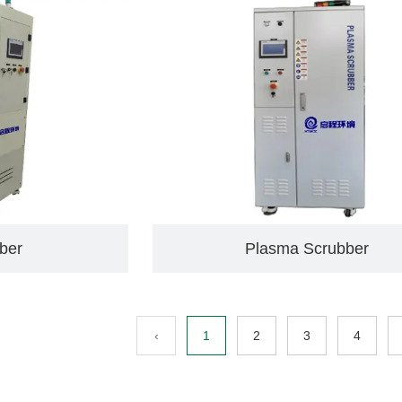
ubber
Plasma Scrubber
‹
1
2
3
4